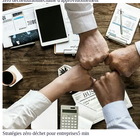
zéro déchet
durabilité
chaîne d'approvisionnement
Stratégies zéro déchet pour entreprises
5
min