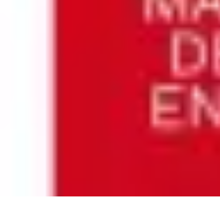
Entreprise Zéro Déchet
Stratégies
Conseils
Solutions
Guides
Tendances
Entreprise Zéro Déchet