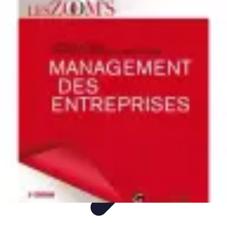
Entreprise Zéro Déchet
Stratégies
Conseils
Solutions
Guides
Tendances
Entreprise Zéro Déchet