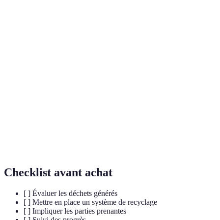
Terme
Définition
Une approche visant à éviter le gaspillage
Zéro Déchet
en concevant des systèmes pour réduire,
réutiliser et recycler.
Processus qui vise à minimiser l'impact
Écoconception
environnemental des produits tout au long
de leur cycle de vie.
Ensemble des organisations, personnes,
Chaîne
activités et ressources impliquées dans la
d'approvisionnement
création et la vente d'un produit ou
service.
Checklist avant achat
[ ] Évaluer les déchets générés
[ ] Mettre en place un système de recyclage
[ ] Impliquer les parties prenantes
[ ] Suivi des progrès