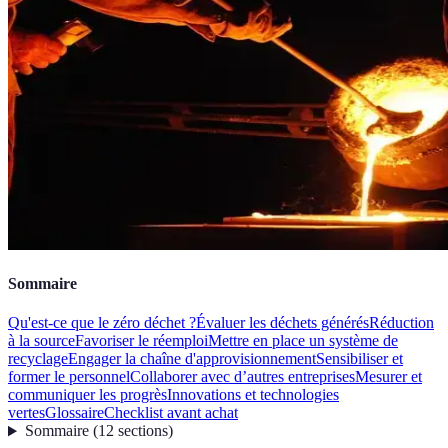
Sommaire
Qu'est-ce que le zéro déchet ?
Évaluer les déchets générés
Réduction
à la source
Favoriser le réemploi
Mettre en place un système de
recyclage
Engager la chaîne d'approvisionnement
Sensibiliser et
former le personnel
Collaborer avec d’autres entreprises
Mesurer et
communiquer les progrès
Innovations et technologies
vertes
Glossaire
Checklist avant achat
Sommaire
(
12
sections
)