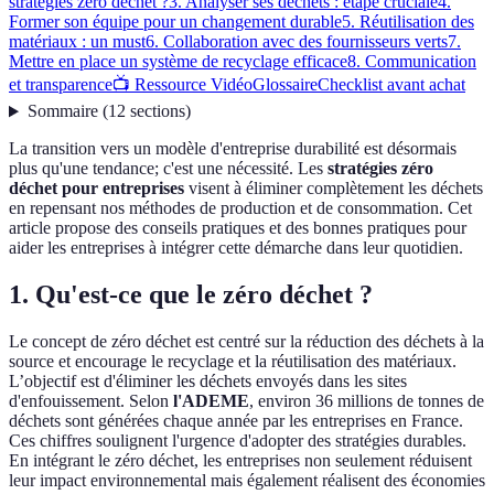
stratégies zéro déchet ?
3. Analyser ses déchets : étape cruciale
4.
Former son équipe pour un changement durable
5. Réutilisation des
matériaux : un must
6. Collaboration avec des fournisseurs verts
7.
Mettre en place un système de recyclage efficace
8. Communication
et transparence
📺 Ressource Vidéo
Glossaire
Checklist avant achat
Sommaire
(
12
sections
)
La transition vers un modèle d'entreprise durabilité est désormais
plus qu'une tendance; c'est une nécessité. Les
stratégies zéro
déchet pour entreprises
visent à éliminer complètement les déchets
en repensant nos méthodes de production et de consommation. Cet
article propose des conseils pratiques et des bonnes pratiques pour
aider les entreprises à intégrer cette démarche dans leur quotidien.
1. Qu'est-ce que le zéro déchet ?
Le concept de zéro déchet est centré sur la réduction des déchets à la
source et encourage le recyclage et la réutilisation des matériaux.
L’objectif est d'éliminer les déchets envoyés dans les sites
d'enfouissement. Selon
l'ADEME
, environ 36 millions de tonnes de
déchets sont générées chaque année par les entreprises en France.
Ces chiffres soulignent l'urgence d'adopter des stratégies durables.
En intégrant le zéro déchet, les entreprises non seulement réduisent
leur impact environnemental mais également réalisent des économies