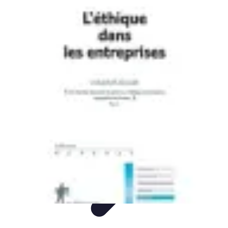
Entreprise Zéro Déchet
Stratégies
Conseils
Solutions
Guides
Tendances
Entreprise Zéro Déchet