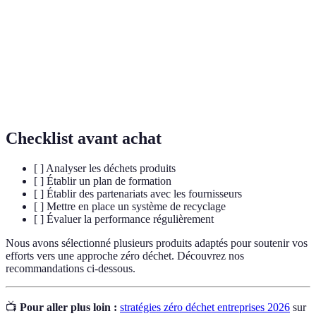
Processus de décomposition des matières
Compostage
organiques en un amendement naturel pour le sol.
Processus par lequel des matériaux usagés sont
Recyclage
transformés en nouveaux produits pour réduire la
consommation de ressources.
Checklist avant achat
[ ] Analyser les déchets produits
[ ] Établir un plan de formation
[ ] Établir des partenariats avec les fournisseurs
[ ] Mettre en place un système de recyclage
[ ] Évaluer la performance régulièrement
Nous avons sélectionné plusieurs produits adaptés pour soutenir vos
efforts vers une approche zéro déchet. Découvrez nos
recommandations ci-dessous.
📺
Pour aller plus loin :
stratégies zéro déchet entreprises 2026
sur