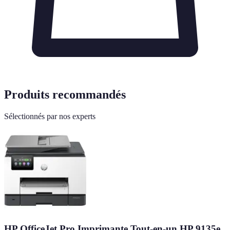
Produits recommandés
Sélectionnés par nos experts
HP OfficeJet Pro Imprimante Tout-en-un HP 9135e,