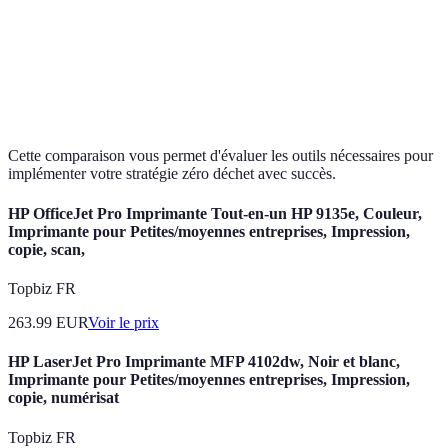
des
Approvisionnement
transports,
Plus de temps
Vari
local
soutient
d'approvisionnement
l'économie
locale
Cette comparaison vous permet d'évaluer les outils nécessaires pour
implémenter votre stratégie zéro déchet avec succès.
HP OfficeJet Pro Imprimante Tout-en-un HP 9135e, Couleur,
Imprimante pour Petites/moyennes entreprises, Impression,
copie, scan,
Topbiz FR
263.99
EUR
Voir le prix
HP LaserJet Pro Imprimante MFP 4102dw, Noir et blanc,
Imprimante pour Petites/moyennes entreprises, Impression,
copie, numérisat
Topbiz FR