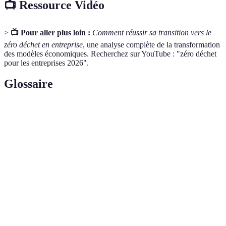
📺 Ressource Vidéo
>
📺 Pour aller plus loin :
Comment réussir sa transition vers le
zéro déchet en entreprise
, une analyse complète de la transformation
des modèles économiques. Recherchez sur YouTube : "zéro déchet
pour les entreprises 2026".
Glossaire
Terme
Définition
Principe visant à réduire les déchets à leur
Zéro déchet
minimum en adoptant des stratégies durables.
Processus de décomposition des matières
Compostage
organiques pour créer un engrais naturel.
Transformation des déchets en de nouveaux
Recyclage
produits pour réduire l'utilisation des matières