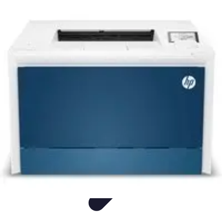
Entreprise Zéro Déchet
Stratégies
Conseils
Solutions
Guides
Tendances
Entreprise Zéro Déchet