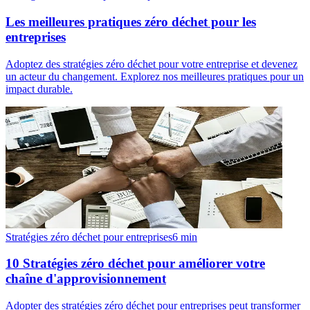
Les meilleures pratiques zéro déchet pour les
entreprises
Adoptez des stratégies zéro déchet pour votre entreprise et devenez
un acteur du changement. Explorez nos meilleures pratiques pour un
impact durable.
Stratégies zéro déchet pour entreprises
6
min
10 Stratégies zéro déchet pour améliorer votre
chaîne d'approvisionnement
Adopter des stratégies zéro déchet pour entreprises peut transformer