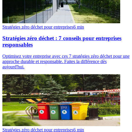
Stratégies zéro déchet pour entreprises
6
min
Stratégies zéro déchet : 7 conseils pour entreprises
responsables
Optimisez votre entreprise avec ces 7 stratégies zéro déchet pour une
approche durable et responsable. Faites la différence dès
aujourd'hui.
Stratégies zéro déchet pour entreprises
6
min