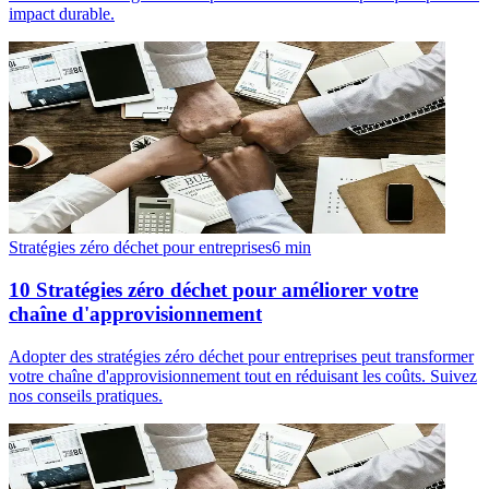
impact durable.
Stratégies zéro déchet pour entreprises
6
min
10 Stratégies zéro déchet pour améliorer votre
chaîne d'approvisionnement
Adopter des stratégies zéro déchet pour entreprises peut transformer
votre chaîne d'approvisionnement tout en réduisant les coûts. Suivez
nos conseils pratiques.