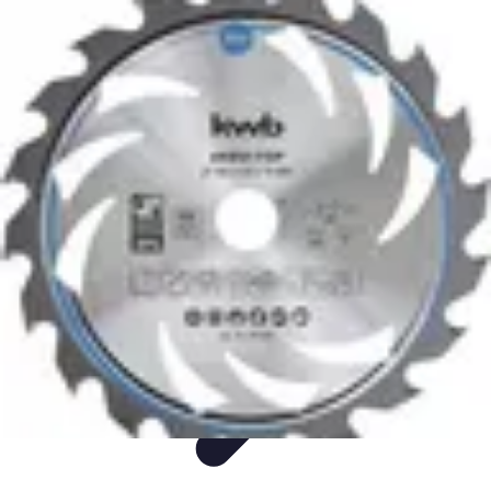
Entreprise Zéro Déchet
Stratégies
Conseils
Solutions
Guides
Tendances
Entreprise Zéro Déchet