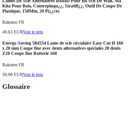
Lames De Scie Alternatives R644D Pour Bo Sch De Walt, Ma
Kita Pour Bois, Contreplaqu¿¿, Stratifi¿¿, Outil De Coupe De
Plastique, 150Mm, 20 Pi¿¿ces
Rakuten FR
49.63
EUR
Voir le prix
Energy-Saving 584554 Lame de scie circulaire Easy Cut Ø 160
x 20 mm Coupe fine avec dents alternatives spéciales 20 dents
Z20 Coupe fine Batterie 160
Rakuten FR
50.68
EUR
Voir le prix
Glossaire
Terme
Définition
Plastique fabriqué à partir de matières premières
Bioplastique
renouvelables