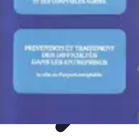
Entreprise Zéro Déchet
Stratégies
Conseils
Solutions
Guides
Tendances
Entreprise Zéro Déchet