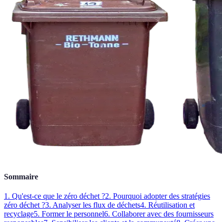
Sommaire
1. Qu'est-ce que le zéro déchet ?
2. Pourquoi adopter des stratégies
zéro déchet ?
3. Analyser les flux de déchets
4. Réutilisation et
recyclage
5. Former le personnel
6. Collaborer avec des fournisseurs