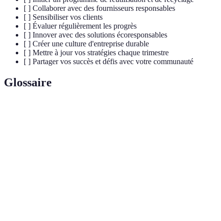
[ ] Collaborer avec des fournisseurs responsables
[ ] Sensibiliser vos clients
[ ] Évaluer régulièrement les progrès
[ ] Innover avec des solutions écoresponsables
[ ] Créer une culture d'entreprise durable
[ ] Mettre à jour vos stratégies chaque trimestre
[ ] Partager vos succès et défis avec votre communauté
Glossaire
Terme
Définition
Philosophie visant à réduire la production de déchets
Zéro
au minimum, en favorisant la réutilisation et le
déchet
recyclage.
Modèle économique basé sur l'idée de récupérer,
Économie
réutiliser et recycler les matériaux pour maintenir en
circulaire
circulation les ressources.