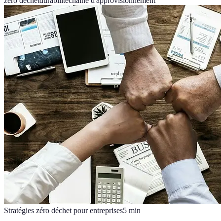
zéro déchet
durabilité
chaîne d'approvisionnement
Stratégies zéro déchet pour entreprises
5
min